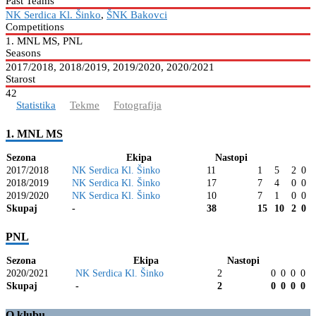
Past Teams
NK Serdica Kl. Šinko
,
ŠNK Bakovci
Competitions
1. MNL MS, PNL
Seasons
2017/2018, 2018/2019, 2019/2020, 2020/2021
Starost
42
Statistika
Tekme
Fotografija
1. MNL MS
Sezona
Ekipa
Nastopi
2017/2018
NK Serdica Kl. Šinko
11
1
5
2
0
2018/2019
NK Serdica Kl. Šinko
17
7
4
0
0
2019/2020
NK Serdica Kl. Šinko
10
7
1
0
0
Skupaj
-
38
15
10
2
0
PNL
Sezona
Ekipa
Nastopi
2020/2021
NK Serdica Kl. Šinko
2
0
0
0
0
Skupaj
-
2
0
0
0
0
O klubu