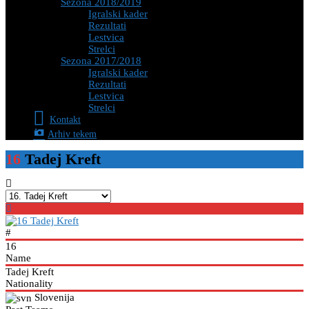
Sezona 2018/2019
Igralski kader
Rezultati
Lestvica
Strelci
Sezona 2017/2018
Igralski kader
Rezultati
Lestvica
Strelci
Kontakt
Arhiv tekem
16
Tadej Kreft
#
16
Name
Tadej Kreft
Nationality
Slovenija