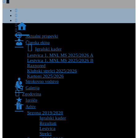
Zadnje
novice
0
Aktualni prispevki
Članska ekipa
Igralski kader
Lestvica 1. MNL MS 2025/2026 A
Lestvica 1. MNL MS 2025/2026 B
Razpored
Klubski strelci 2025/2026
Kartoni 2025/2026
Strokovno vodstvo
Galerija
Zgodovina
Igrišče
Arhiv
Sezona 2019/2020
Igralski kader
Rezultati
Lestvica
Strelci