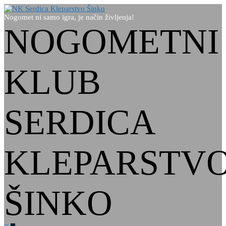
Nogomet ni samo igra, je način življenja!
NOGOMETNI
KLUB
SERDICA
KLEPARSTV
ŠINKO