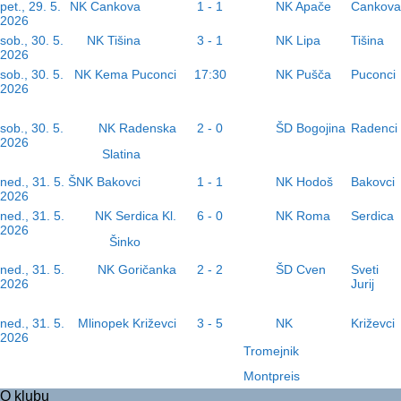
NK Cankova
NK Apače
pet., 29. 5.
1 - 1
Cankova
2026
NK Tišina
NK Lipa
sob., 30. 5.
3 - 1
Tišina
2026
NK Pušča
sob., 30. 5.
NK Kema Puconci
17:30
Puconci
2026
ŠD Bogojina
sob., 30. 5.
NK Radenska
2 - 0
Radenci
2026
Slatina
ŠNK Bakovci
NK Hodoš
ned., 31. 5.
1 - 1
Bakovci
2026
NK Roma
ned., 31. 5.
NK Serdica Kl.
6 - 0
Serdica
2026
Šinko
ŠD Cven
ned., 31. 5.
NK Goričanka
2 - 2
Sveti
2026
Jurij
NK
ned., 31. 5.
Mlinopek Križevci
3 - 5
Križevci
2026
Tromejnik
Montpreis
O klubu