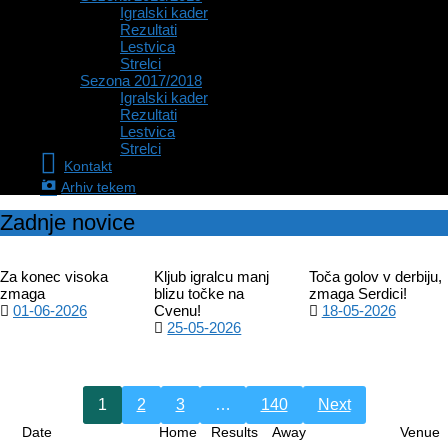
Igralski kader
Rezultati
Lestvica
Strelci
Sezona 2017/2018
Igralski kader
Rezultati
Lestvica
Strelci
Kontakt
Arhiv tekem
Zadnje novice
Za konec visoka
Kljub igralcu manj
Toča golov v derbiju,
zmaga
blizu točke na
zmaga Serdici!
01-06-2026
Cvenu!
18-05-2026
25-05-2026
1
2
3
…
140
Next
Date
Home
Results
Away
Venue