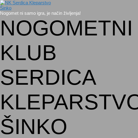
Nogomet ni samo igra, je način življenja!
NOGOMETNI
KLUB
SERDICA
KLEPARSTV
ŠINKO