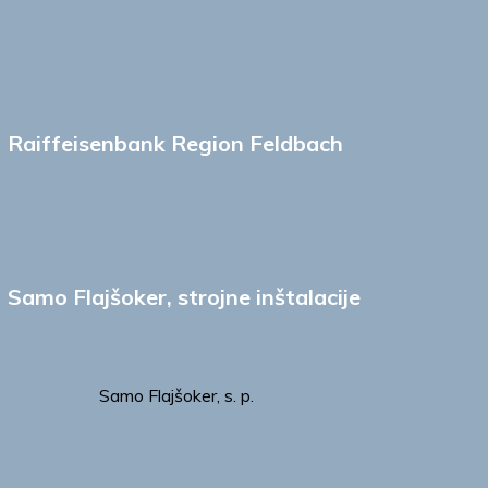
Raiffeisenbank Region Feldbach
Samo Flajšoker, strojne inštalacije
Samo Flajšoker, s. p.