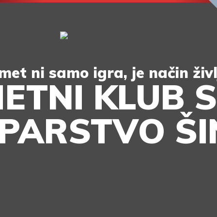
et ni samo igra, je način živl
ETNI KLUB S
PARSTVO Š