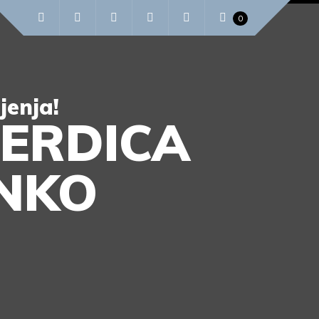
0
jenja!
ERDICA
INKO