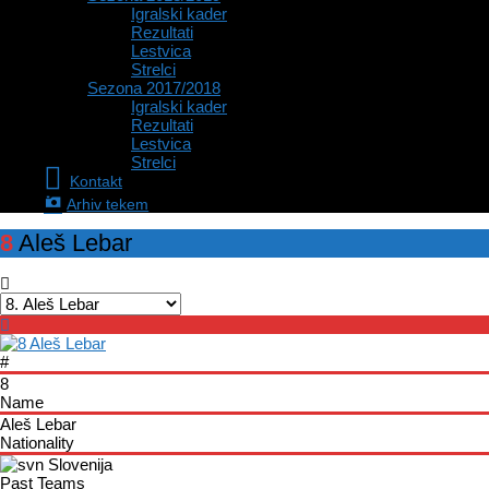
Igralski kader
Rezultati
Lestvica
Strelci
Sezona 2017/2018
Igralski kader
Rezultati
Lestvica
Strelci
Kontakt
Arhiv tekem
8
Aleš Lebar
#
8
Name
Aleš Lebar
Nationality
Slovenija
Past Teams