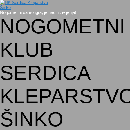
Nogomet ni samo igra, je način življenja!
NOGOMETNI
KLUB
SERDICA
KLEPARSTV
ŠINKO