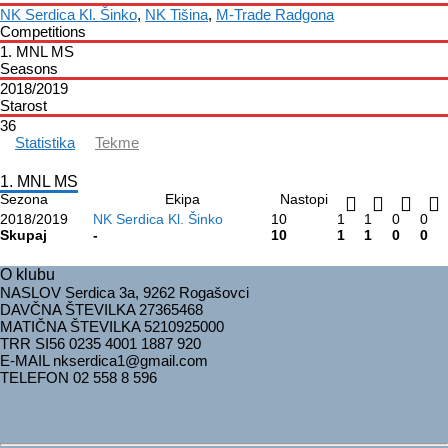
NK Serdica Kl. Šinko
,
NK Tišina
,
M-Trade Radgona
Competitions
1. MNL MS
Seasons
2018/2019
Starost
36
Statistika
Tekme
1. MNL MS
Sezona
Ekipa
Nastopi
2018/2019
NK Serdica Kl. Šinko
10
1
1
0
0
Skupaj
-
10
1
1
0
0
O klubu
NASLOV Serdica 3a, 9262 Rogašovci
DAVČNA ŠTEVILKA 27365468
MATIČNA ŠTEVILKA 5210925000
TRR
SI56 0235 4001 1887 920
E-MAIL nkserdica1@gmail.com
TELEFON 02 558 8 596