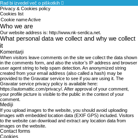
Rad bi izvedel več o piškotkih
Privacy & Cookies policy
Cookies list
Cookie name
Active
Who we are
Our website address is: http://www.nk-serdica.net.
What personal data we collect and why we collect
it
Komentarji
When visitors leave comments on the site we collect the data shown
in the comments form, and also the visitor’s IP address and browser
user agent string to help spam detection. An anonymized string
created from your email address (also called a hash) may be
provided to the Gravatar service to see if you are using it. The
Gravatar service privacy policy is available here:
https://automattic.com/privacy/. After approval of your comment,
your profile picture is visible to the public in the context of your
comment.
Mediji
If you upload images to the website, you should avoid uploading
images with embedded location data (EXIF GPS) included. Visitors
to the website can download and extract any location data from
images on the website.
Contact forms
Cookies