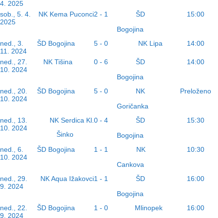
4. 2025
ŠD
sob., 5. 4.
NK Kema Puconci
2 - 1
15:00
2025
Bogojina
ŠD Bogojina
NK Lipa
ned., 3.
5 - 0
14:00
11. 2024
NK Tišina
ŠD
ned., 27.
0 - 6
14:00
10. 2024
Bogojina
ŠD Bogojina
NK
ned., 20.
5 - 0
Preloženo
10. 2024
Goričanka
ŠD
ned., 13.
NK Serdica Kl.
0 - 4
15:30
10. 2024
Šinko
Bogojina
ŠD Bogojina
NK
ned., 6.
1 - 1
10:30
10. 2024
Cankova
ŠD
ned., 29.
NK Aqua Ižakovci
1 - 1
16:00
9. 2024
Bogojina
ŠD Bogojina
Mlinopek
ned., 22.
1 - 0
16:00
9. 2024