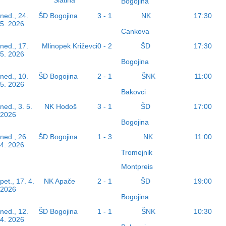
Bogojina
ŠD Bogojina
NK
ned., 24.
3 - 1
17:30
5. 2026
Cankova
ŠD
ned., 17.
Mlinopek Križevci
0 - 2
17:30
5. 2026
Bogojina
ŠD Bogojina
ŠNK
ned., 10.
2 - 1
11:00
5. 2026
Bakovci
NK Hodoš
ŠD
ned., 3. 5.
3 - 1
17:00
2026
Bogojina
ŠD Bogojina
NK
ned., 26.
1 - 3
11:00
4. 2026
Tromejnik
Montpreis
NK Apače
ŠD
pet., 17. 4.
2 - 1
19:00
2026
Bogojina
ŠD Bogojina
ŠNK
ned., 12.
1 - 1
10:30
4. 2026