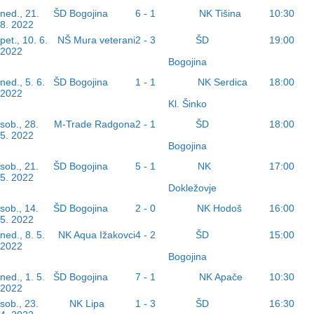
ŠD Bogojina
NK Tišina
ned., 21.
6 - 1
10:30
8. 2022
ŠD
pet., 10. 6.
NŠ Mura veterani
2 - 3
19:00
2022
Bogojina
ŠD Bogojina
NK Serdica
ned., 5. 6.
1 - 1
18:00
2022
Kl. Šinko
ŠD
sob., 28.
M-Trade Radgona
2 - 1
18:00
5. 2022
Bogojina
ŠD Bogojina
NK
sob., 21.
5 - 1
17:00
5. 2022
Dokležovje
ŠD Bogojina
NK Hodoš
sob., 14.
2 - 0
16:00
5. 2022
ŠD
ned., 8. 5.
NK Aqua Ižakovci
4 - 2
15:00
2022
Bogojina
ŠD Bogojina
NK Apače
ned., 1. 5.
7 - 1
10:30
2022
NK Lipa
ŠD
sob., 23.
1 - 3
16:30