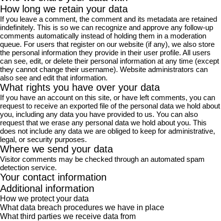
How long we retain your data
If you leave a comment, the comment and its metadata are retained
indefinitely. This is so we can recognize and approve any follow-up
comments automatically instead of holding them in a moderation
queue. For users that register on our website (if any), we also store
the personal information they provide in their user profile. All users
can see, edit, or delete their personal information at any time (except
they cannot change their username). Website administrators can
also see and edit that information.
What rights you have over your data
If you have an account on this site, or have left comments, you can
request to receive an exported file of the personal data we hold about
you, including any data you have provided to us. You can also
request that we erase any personal data we hold about you. This
does not include any data we are obliged to keep for administrative,
legal, or security purposes.
Where we send your data
Visitor comments may be checked through an automated spam
detection service.
Your contact information
Additional information
How we protect your data
What data breach procedures we have in place
What third parties we receive data from