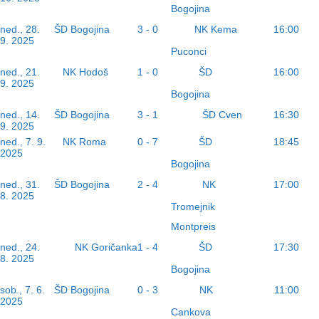
Bogojina
ŠD Bogojina
NK Kema
ned., 28.
3 - 0
16:00
9. 2025
Puconci
NK Hodoš
ŠD
ned., 21.
1 - 0
16:00
9. 2025
Bogojina
ŠD Bogojina
ŠD Cven
ned., 14.
3 - 1
16:30
9. 2025
NK Roma
ŠD
ned., 7. 9.
0 - 7
18:45
2025
Bogojina
ŠD Bogojina
NK
ned., 31.
2 - 4
17:00
8. 2025
Tromejnik
Montpreis
ŠD
ned., 24.
NK Goričanka
1 - 4
17:30
8. 2025
Bogojina
ŠD Bogojina
NK
sob., 7. 6.
0 - 3
11:00
2025
Cankova