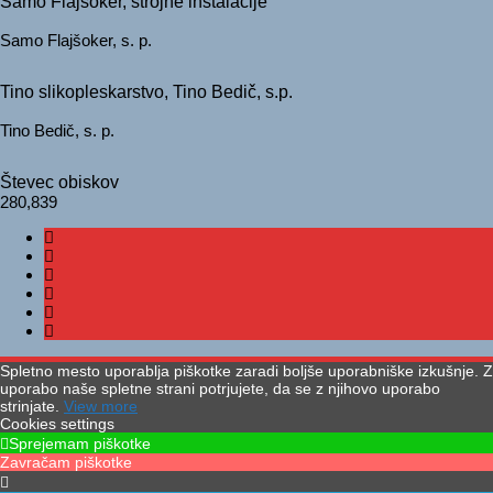
Samo Flajšoker, strojne inštalacije
Samo Flajšoker, s. p.
Tino slikopleskarstvo, Tino Bedič, s.p.
Tino Bedič, s. p.
Števec obiskov
280,839
Spletno mesto uporablja piškotke zaradi boljše uporabniške izkušnje. Z
uporabo naše spletne strani potrjujete, da se z njihovo uporabo
strinjate.
View more
Cookies settings
Sprejemam piškotke
Zavračam piškotke