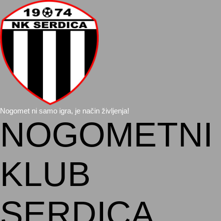
Nogomet ni samo igra, je način življenja!
NOGOMETNI
KLUB
SERDICA