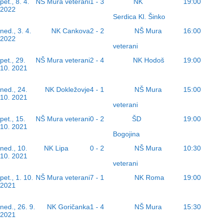
NK
pet., 8. 4.
NŠ Mura veterani
1 - 3
19:00
2022
Serdica Kl. Šinko
NŠ Mura
ned., 3. 4.
NK Cankova
2 - 2
16:00
2022
veterani
NK Hodoš
pet., 29.
NŠ Mura veterani
2 - 4
19:00
10. 2021
NŠ Mura
ned., 24.
NK Dokležovje
4 - 1
15:00
10. 2021
veterani
ŠD
pet., 15.
NŠ Mura veterani
0 - 2
19:00
10. 2021
Bogojina
NK Lipa
NŠ Mura
ned., 10.
0 - 2
10:30
10. 2021
veterani
NK Roma
pet., 1. 10.
NŠ Mura veterani
7 - 1
19:00
2021
NŠ Mura
ned., 26. 9.
NK Goričanka
1 - 4
15:30
2021