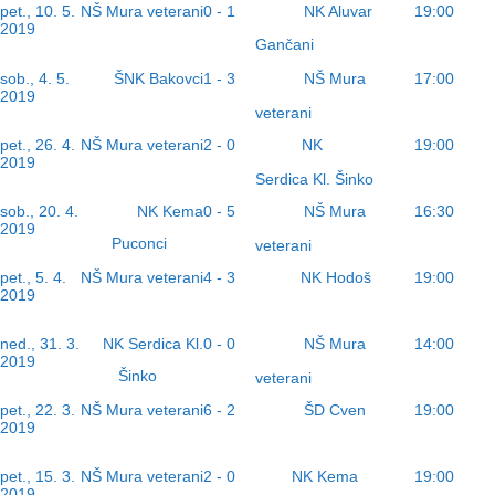
pet., 10. 5.
NŠ Mura veterani
0 - 1
NK Aluvar
19:00
2019
Gančani
NŠ Mura
sob., 4. 5.
ŠNK Bakovci
1 - 3
17:00
2019
veterani
NK
pet., 26. 4.
NŠ Mura veterani
2 - 0
19:00
2019
Serdica Kl. Šinko
NŠ Mura
sob., 20. 4.
NK Kema
0 - 5
16:30
2019
Puconci
veterani
NK Hodoš
pet., 5. 4.
NŠ Mura veterani
4 - 3
19:00
2019
NŠ Mura
ned., 31. 3.
NK Serdica Kl.
0 - 0
14:00
2019
Šinko
veterani
ŠD Cven
pet., 22. 3.
NŠ Mura veterani
6 - 2
19:00
2019
NK Kema
pet., 15. 3.
NŠ Mura veterani
2 - 0
19:00
2019