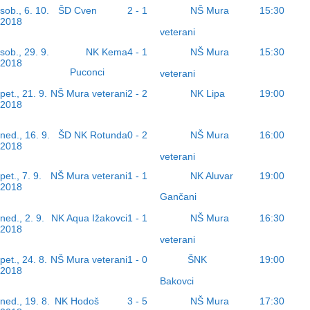
ŠD Cven
NŠ Mura
sob., 6. 10.
2 - 1
15:30
2018
veterani
NŠ Mura
sob., 29. 9.
NK Kema
4 - 1
15:30
2018
Puconci
veterani
NK Lipa
pet., 21. 9.
NŠ Mura veterani
2 - 2
19:00
2018
NŠ Mura
ned., 16. 9.
ŠD NK Rotunda
0 - 2
16:00
2018
veterani
pet., 7. 9.
NŠ Mura veterani
1 - 1
NK Aluvar
19:00
2018
Gančani
NŠ Mura
ned., 2. 9.
NK Aqua Ižakovci
1 - 1
16:30
2018
veterani
ŠNK
pet., 24. 8.
NŠ Mura veterani
1 - 0
19:00
2018
Bakovci
NK Hodoš
NŠ Mura
ned., 19. 8.
3 - 5
17:30