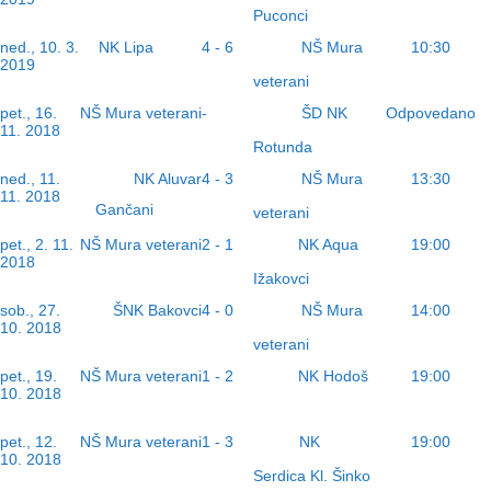
Puconci
NK Lipa
NŠ Mura
ned., 10. 3.
4 - 6
10:30
2019
veterani
ŠD NK
pet., 16.
NŠ Mura veterani
-
Odpovedano
11. 2018
Rotunda
NŠ Mura
ned., 11.
NK Aluvar
4 - 3
13:30
11. 2018
Gančani
veterani
NK Aqua
pet., 2. 11.
NŠ Mura veterani
2 - 1
19:00
2018
Ižakovci
NŠ Mura
sob., 27.
ŠNK Bakovci
4 - 0
14:00
10. 2018
veterani
NK Hodoš
pet., 19.
NŠ Mura veterani
1 - 2
19:00
10. 2018
NK
pet., 12.
NŠ Mura veterani
1 - 3
19:00
10. 2018
Serdica Kl. Šinko