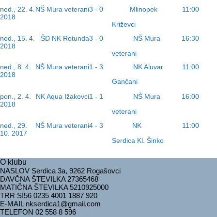
Mlinopek
ned., 22. 4.
NŠ Mura veterani
3 - 0
11:00
2018
Križevci
NŠ Mura
ned., 15. 4.
ŠD NK Rotunda
3 - 0
16:30
2018
veterani
ned., 8. 4.
NŠ Mura veterani
1 - 3
NK Aluvar
11:00
2018
Gančani
NŠ Mura
pon., 2. 4.
NK Aqua Ižakovci
1 - 1
16:00
2018
veterani
NK
ned., 29.
NŠ Mura veterani
4 - 3
11:00
10. 2017
Serdica Kl. Šinko
O klubu
NASLOV Serdica 3a, 9262 Rogašovci
DAVČNA ŠTEVILKA 27365468
MATIČNA ŠTEVILKA 5210925000
TRR
SI56 0235 4001 1887 920
E-MAIL nkserdica1@gmail.com
TELEFON 02 558 8 596