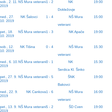
NK
sob., 2. 11.
NŠ Mura veterani
1 - 2
19:00
2019
Dokležovje
NK Šalovci
NŠ Mura
ned., 27.
1 - 4
15:00
10. 2019
veterani
NK Apače
pet., 18.
NŠ Mura veterani
1 - 3
19:00
10. 2019
NK Tišina
NŠ Mura
sob., 12.
0 - 4
15:30
10. 2019
veterani
NK
ned., 6. 10.
NŠ Mura veterani
0 - 1
15:30
2019
Serdica Kl. Šinko
ŠNK
pet., 27. 9.
NŠ Mura veterani
0 - 5
19:00
2019
Bakovci
NŠ Mura
ned., 22. 9.
NK Cankova
1 - 6
16:00
2019
veterani
ŠD Cven
pet., 13. 9.
NŠ Mura veterani
5 - 2
19:00
2019