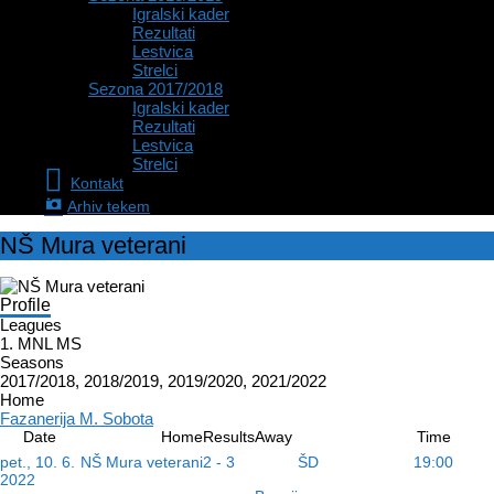
Igralski kader
Rezultati
Lestvica
Strelci
Sezona 2017/2018
Igralski kader
Rezultati
Lestvica
Strelci
Kontakt
Arhiv tekem
NŠ Mura veterani
Profile
Leagues
1. MNL MS
Seasons
2017/2018, 2018/2019, 2019/2020, 2021/2022
Home
Fazanerija M. Sobota
Date
Home
Results
Away
Time
ŠD
pet., 10. 6.
NŠ Mura veterani
2 - 3
19:00
2022