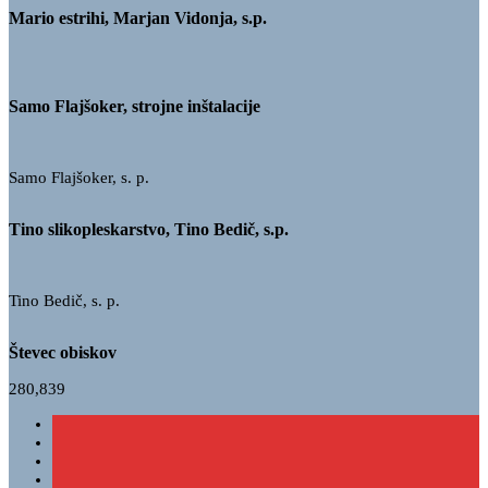
Mario estrihi, Marjan Vidonja, s.p.
Samo Flajšoker, strojne inštalacije
Samo Flajšoker, s. p.
Tino slikopleskarstvo, Tino Bedič, s.p.
Tino Bedič, s. p.
Števec obiskov
280,839