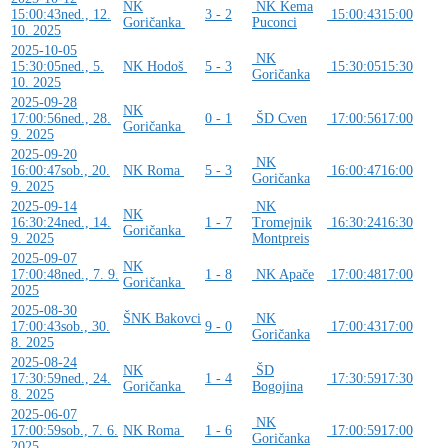
NK
NK Kema
15:00:43
ned., 12.
3 - 2
15:00:43
15:00
Goričanka
Puconci
10. 2025
2025-10-05
NK
15:30:05
ned., 5.
NK Hodoš
5 - 3
15:30:05
15:30
Goričanka
10. 2025
2025-09-28
NK
17:00:56
ned., 28.
0 - 1
ŠD Cven
17:00:56
17:00
Goričanka
9. 2025
2025-09-20
NK
16:00:47
sob., 20.
NK Roma
5 - 3
16:00:47
16:00
Goričanka
9. 2025
2025-09-14
NK
NK
16:30:24
ned., 14.
1 - 7
Tromejnik
16:30:24
16:30
Goričanka
9. 2025
Montpreis
2025-09-07
NK
17:00:48
ned., 7. 9.
1 - 8
NK Apače
17:00:48
17:00
Goričanka
2025
2025-08-30
ŠNK Bakovci
NK
17:00:43
sob., 30.
9 - 0
17:00:43
17:00
Goričanka
8. 2025
2025-08-24
NK
ŠD
17:30:59
ned., 24.
1 - 4
17:30:59
17:30
Goričanka
Bogojina
8. 2025
2025-06-07
NK
17:00:59
sob., 7. 6.
NK Roma
1 - 6
17:00:59
17:00
Goričanka
2025