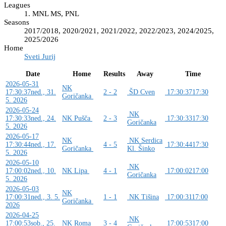
Leagues
1. MNL MS, PNL
Seasons
2017/2018, 2020/2021, 2021/2022, 2022/2023, 2024/2025,
2025/2026
Home
Sveti Jurij
Date
Home
Results
Away
Time
2026-05-31
NK
17:30:37
ned., 31.
2 - 2
ŠD Cven
17:30:37
17:30
Goričanka
5. 2026
2026-05-24
NK
17:30:33
ned., 24.
NK Pušča
2 - 3
17:30:33
17:30
Goričanka
5. 2026
2026-05-17
NK
NK Serdica
17:30:44
ned., 17.
4 - 5
17:30:44
17:30
Goričanka
Kl. Šinko
5. 2026
2026-05-10
NK
17:00:02
ned., 10.
NK Lipa
4 - 1
17:00:02
17:00
Goričanka
5. 2026
2026-05-03
NK
17:00:31
ned., 3. 5.
1 - 1
NK Tišina
17:00:31
17:00
Goričanka
2026
2026-04-25
NK
17:00:53
sob., 25.
NK Roma
3 - 4
17:00:53
17:00