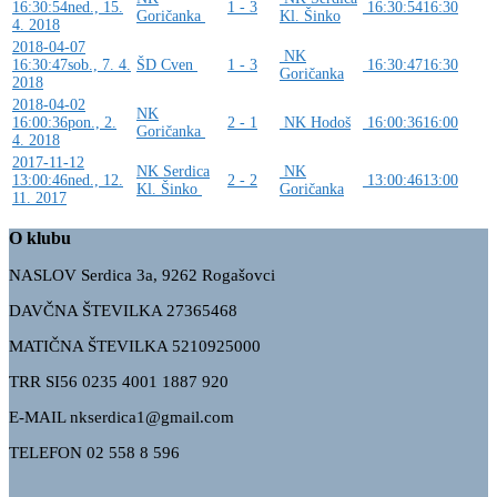
16:30:54
ned., 15.
1 - 3
16:30:54
16:30
Goričanka
Kl. Šinko
4. 2018
2018-04-07
NK
16:30:47
sob., 7. 4.
ŠD Cven
1 - 3
16:30:47
16:30
Goričanka
2018
2018-04-02
NK
16:00:36
pon., 2.
2 - 1
NK Hodoš
16:00:36
16:00
Goričanka
4. 2018
2017-11-12
NK Serdica
NK
13:00:46
ned., 12.
2 - 2
13:00:46
13:00
Kl. Šinko
Goričanka
11. 2017
O klubu
NASLOV Serdica 3a, 9262 Rogašovci
DAVČNA ŠTEVILKA 27365468
MATIČNA ŠTEVILKA 5210925000
TRR
SI56 0235 4001 1887 920
E-MAIL nkserdica1@gmail.com
TELEFON 02 558 8 596