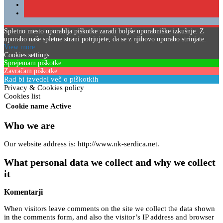
Spletno mesto uporablja piškotke zaradi boljše uporabniške izkušnje. Z
uporabo naše spletne strani potrjujete, da se z njihovo uporabo strinjate.
View more
Cookies settings
Sprejemam piškotke
Zavračam piškotke
Rad bi izvedel več o piškotkih
Privacy & Cookies policy
Cookies list
Cookie name
Active
Who we are
Our website address is: http://www.nk-serdica.net.
What personal data we collect and why we collect
it
Komentarji
When visitors leave comments on the site we collect the data shown
in the comments form, and also the visitor’s IP address and browser