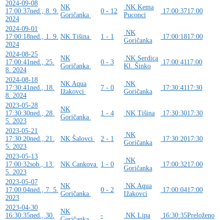
2024-09-08
NK
NK Kema
17:00:37
ned., 8. 9.
0 - 12
17:00:37
17:00
Goričanka
Puconci
2024
2024-09-01
NK
17:00:18
ned., 1. 9.
NK Tišina
1 - 1
17:00:18
17:00
Goričanka
2024
2024-08-25
NK
NK Serdica
17:00:41
ned., 25.
0 - 3
17:00:41
17:00
Goričanka
Kl. Šinko
8. 2024
2024-08-18
NK Aqua
NK
17:30:41
ned., 18.
7 - 0
17:30:41
17:30
Ižakovci
Goričanka
8. 2024
2023-05-28
NK
17:30:30
ned., 28.
1 - 4
NK Tišina
17:30:30
17:30
Goričanka
5. 2023
2023-05-21
NK
17:30:20
ned., 21.
NK Šalovci
2 - 1
17:30:20
17:30
Goričanka
5. 2023
2023-05-13
NK
17:00:32
sob., 13.
NK Cankova
1 - 0
17:00:32
17:00
Goričanka
5. 2023
2023-05-07
NK
NK Aqua
17:00:04
ned., 7. 5.
0 - 2
17:00:04
17:00
Goričanka
Ižakovci
2023
2023-04-30
NK
16:30:35
ned., 30.
-
NK Lipa
16:30:35
Preloženo
Goričanka