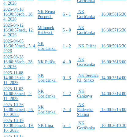
Goričanka
4. 2026
2026-04-18
NK Kema
NK
16:30:58
sob., 18.
6 - 1
16:30:58
16:30
Puconci
Goričanka
4. 2026
2026-04-12
Mlinopek
NK
16:30:57
ned., 12.
5 - 0
16:30:57
16:30
Križevci
Goričanka
4. 2026
2026-04-05
NK
16:30:59
ned., 5. 4.
1 - 2
NK Tišina
16:30:59
16:30
Goričanka
2026
2026-03-28
NK
16:00:36
sob., 28.
NK Pušča
4 - 0
16:00:36
16:00
Goričanka
3. 2026
2025-11-08
NK
NK Serdica
14:00:25
sob., 8.
0 - 3
14:00:25
14:00
Goričanka
Kl. Šinko
11. 2025
2025-11-02
NK
NK
14:00:35
ned., 2.
1 - 2
14:00:35
14:00
Goričanka
Cankova
11. 2025
2025-10-26
NK
NK
15:00:57
ned., 26.
2 - 4
Radenska
15:00:57
15:00
Goričanka
10. 2025
Slatina
2025-10-19
NK
10:30:26
ned., 19.
NK Lipa
5 - 1
10:30:26
10:30
Goričanka
10. 2025
2025-10-12