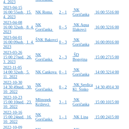
4. 2023
2023-04-15
NK
16:00:55
sob., 15.
NK Roma
2 - 1
16:00:55
16:00
Goričanka
4. 2023
2023-04-08
NK
NK Aqua
16:00:32
sob., 8. 4.
0 - 5
16:00:32
16:00
Goričanka
Ižakovci
2023
2023-04-01
ŠNK Bakovci
NK
16:00:09
sob., 1. 4.
0 - 3
16:00:09
16:00
Goričanka
2023
2023-03-26
NK
ŠD
15:00:27
ned., 26.
2 - 3
15:00:27
15:00
Goričanka
Bogojina
3. 2023
2022-11-05
NK
14:00:32
sob., 5.
NK Cankova
0 - 1
14:00:32
14:00
Goričanka
11. 2022
2022-10-30
NK
NK Serdica
14:30:49
ned., 30.
0 - 2
14:30:49
14:30
Goričanka
Kl. Šinko
10. 2022
2022-10-23
Mlinopek
NK
15:00:10
ned., 23.
3 - 1
15:00:10
15:00
Križevci
Goričanka
10. 2022
2022-10-16
NK
15:00:24
ned., 16.
1 - 1
NK Lipa
15:00:24
15:00
Goričanka
10. 2022
2022-10-09