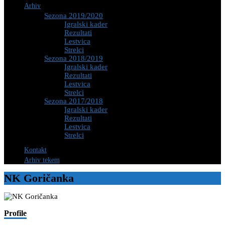
Arhiv
Sezona 2019/2020
Igralski kader
Rezultati
Lestvica
Strelci
Sezona 2018/2019
Igralski kader
Rezultati
Lestvica
Strelci
Sezona 2017/2018
Igralski kader
Rezultati
Lestvica
Strelci
Kontakt
Arhiv tekem
NK Goričanka
Profile