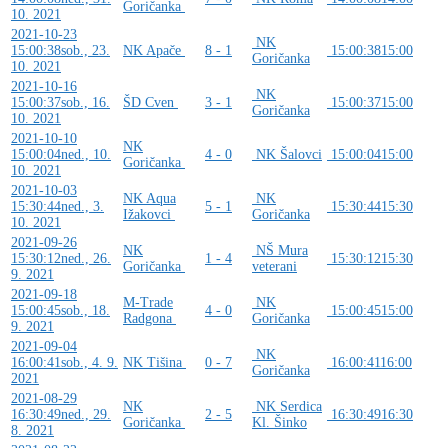
Goričanka
10. 2021
2021-10-23
NK
15:00:38
sob., 23.
NK Apače
8 - 1
15:00:38
15:00
Goričanka
10. 2021
2021-10-16
NK
15:00:37
sob., 16.
ŠD Cven
3 - 1
15:00:37
15:00
Goričanka
10. 2021
2021-10-10
NK
15:00:04
ned., 10.
4 - 0
NK Šalovci
15:00:04
15:00
Goričanka
10. 2021
2021-10-03
NK Aqua
NK
15:30:44
ned., 3.
5 - 1
15:30:44
15:30
Ižakovci
Goričanka
10. 2021
2021-09-26
NK
NŠ Mura
15:30:12
ned., 26.
1 - 4
15:30:12
15:30
Goričanka
veterani
9. 2021
2021-09-18
M-Trade
NK
15:00:45
sob., 18.
4 - 0
15:00:45
15:00
Radgona
Goričanka
9. 2021
2021-09-04
NK
16:00:41
sob., 4. 9.
NK Tišina
0 - 7
16:00:41
16:00
Goričanka
2021
2021-08-29
NK
NK Serdica
16:30:49
ned., 29.
2 - 5
16:30:49
16:30
Goričanka
Kl. Šinko
8. 2021