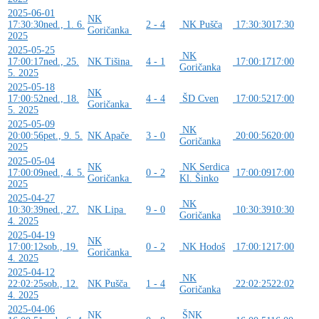
2025-06-01
NK
17:30:30
ned., 1. 6.
2 - 4
NK Pušča
17:30:30
17:30
Goričanka
2025
2025-05-25
NK
17:00:17
ned., 25.
NK Tišina
4 - 1
17:00:17
17:00
Goričanka
5. 2025
2025-05-18
NK
17:00:52
ned., 18.
4 - 4
ŠD Cven
17:00:52
17:00
Goričanka
5. 2025
2025-05-09
NK
20:00:56
pet., 9. 5.
NK Apače
3 - 0
20:00:56
20:00
Goričanka
2025
2025-05-04
NK
NK Serdica
17:00:09
ned., 4. 5.
0 - 2
17:00:09
17:00
Goričanka
Kl. Šinko
2025
2025-04-27
NK
10:30:39
ned., 27.
NK Lipa
9 - 0
10:30:39
10:30
Goričanka
4. 2025
2025-04-19
NK
17:00:12
sob., 19.
0 - 2
NK Hodoš
17:00:12
17:00
Goričanka
4. 2025
2025-04-12
NK
22:02:25
sob., 12.
NK Pušča
1 - 4
22:02:25
22:02
Goričanka
4. 2025
2025-04-06
NK
ŠNK