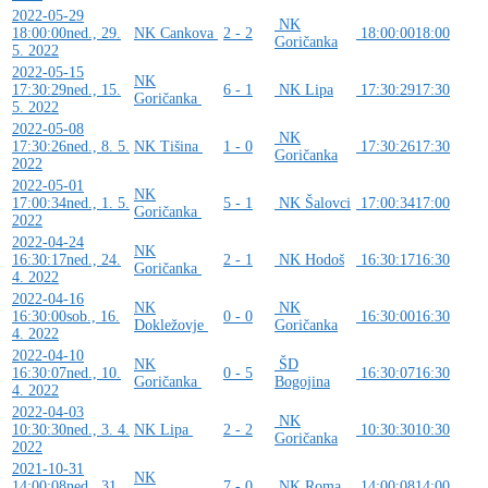
2022-05-29
NK
18:00:00
ned., 29.
NK Cankova
2 - 2
18:00:00
18:00
Goričanka
5. 2022
2022-05-15
NK
17:30:29
ned., 15.
6 - 1
NK Lipa
17:30:29
17:30
Goričanka
5. 2022
2022-05-08
NK
17:30:26
ned., 8. 5.
NK Tišina
1 - 0
17:30:26
17:30
Goričanka
2022
2022-05-01
NK
17:00:34
ned., 1. 5.
5 - 1
NK Šalovci
17:00:34
17:00
Goričanka
2022
2022-04-24
NK
16:30:17
ned., 24.
2 - 1
NK Hodoš
16:30:17
16:30
Goričanka
4. 2022
2022-04-16
NK
NK
16:30:00
sob., 16.
0 - 0
16:30:00
16:30
Dokležovje
Goričanka
4. 2022
2022-04-10
NK
ŠD
16:30:07
ned., 10.
0 - 5
16:30:07
16:30
Goričanka
Bogojina
4. 2022
2022-04-03
NK
10:30:30
ned., 3. 4.
NK Lipa
2 - 2
10:30:30
10:30
Goričanka
2022
2021-10-31
NK
14:00:08
ned., 31.
7 - 0
NK Roma
14:00:08
14:00