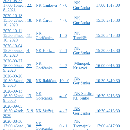
2021-08-22
NK
17:00:15
ned., 22.
NK Cankova
4 - 0
17:00:15
17:00
Goričanka
8. 2021
2020-10-18
NK
15:30:27
ned., 18.
NK Čarda
4 - 0
15:30:27
15:30
Goričanka
10. 2020
2020-10-11
NK
NK
15:30:34
ned., 11.
1 - 2
15:30:34
15:30
Goričanka
Turnišče
10. 2020
2020-10-04
NK
15:30:55
ned., 4.
NK Hotiza
7 - 1
15:30:55
15:30
Goričanka
10. 2020
2020-09-27
NK
Mlinopek
16:00:09
ned., 27.
2 - 2
16:00:09
16:00
Goričanka
Križevci
9. 2020
2020-09-20
NK
10:30:54
ned., 20.
NK Rakičan
10 - 0
10:30:54
10:30
Goričanka
9. 2020
2020-09-13
NK
NK Serdica
16:30:32
ned., 13.
4 - 0
16:30:32
16:30
Goričanka
Kl. Šinko
9. 2020
2020-09-05
NK
16:30:42
sob., 5. 9.
NK Veržej
4 - 2
16:30:42
16:30
Goričanka
2020
2020-08-30
NK
NK
17:00:46
ned., 30.
0 - 1
Tromejnik
17:00:46
17:00
Goričanka