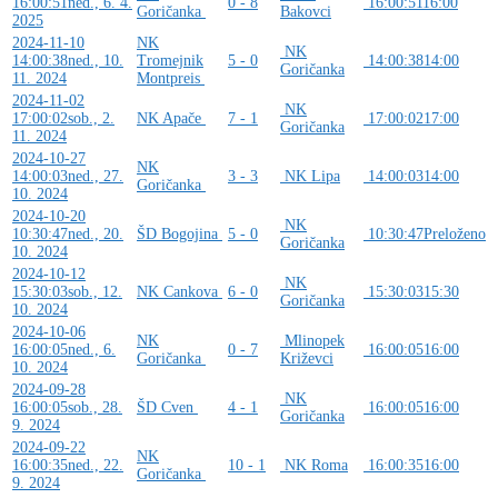
16:00:51
ned., 6. 4.
0 - 8
16:00:51
16:00
Goričanka
Bakovci
2025
2024-11-10
NK
NK
14:00:38
ned., 10.
Tromejnik
5 - 0
14:00:38
14:00
Goričanka
11. 2024
Montpreis
2024-11-02
NK
17:00:02
sob., 2.
NK Apače
7 - 1
17:00:02
17:00
Goričanka
11. 2024
2024-10-27
NK
14:00:03
ned., 27.
3 - 3
NK Lipa
14:00:03
14:00
Goričanka
10. 2024
2024-10-20
NK
10:30:47
ned., 20.
ŠD Bogojina
5 - 0
10:30:47
Preloženo
Goričanka
10. 2024
2024-10-12
NK
15:30:03
sob., 12.
NK Cankova
6 - 0
15:30:03
15:30
Goričanka
10. 2024
2024-10-06
NK
Mlinopek
16:00:05
ned., 6.
0 - 7
16:00:05
16:00
Goričanka
Križevci
10. 2024
2024-09-28
NK
16:00:05
sob., 28.
ŠD Cven
4 - 1
16:00:05
16:00
Goričanka
9. 2024
2024-09-22
NK
16:00:35
ned., 22.
10 - 1
NK Roma
16:00:35
16:00
Goričanka
9. 2024