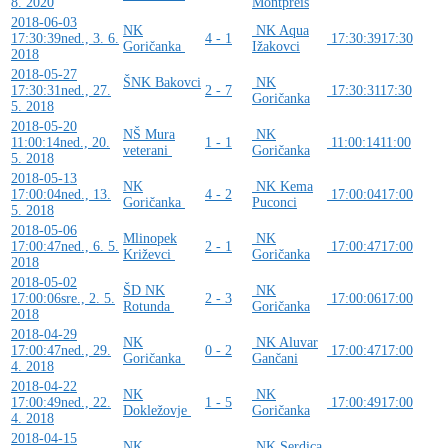
8. 2020
Montpreis
2018-06-03
NK
NK Aqua
17:30:39
ned., 3. 6.
4 - 1
17:30:39
17:30
Goričanka
Ižakovci
2018
2018-05-27
ŠNK Bakovci
NK
17:30:31
ned., 27.
2 - 7
17:30:31
17:30
Goričanka
5. 2018
2018-05-20
NŠ Mura
NK
11:00:14
ned., 20.
1 - 1
11:00:14
11:00
veterani
Goričanka
5. 2018
2018-05-13
NK
NK Kema
17:00:04
ned., 13.
4 - 2
17:00:04
17:00
Goričanka
Puconci
5. 2018
2018-05-06
Mlinopek
NK
17:00:47
ned., 6. 5.
2 - 1
17:00:47
17:00
Križevci
Goričanka
2018
2018-05-02
ŠD NK
NK
17:00:06
sre., 2. 5.
2 - 3
17:00:06
17:00
Rotunda
Goričanka
2018
2018-04-29
NK
NK Aluvar
17:00:47
ned., 29.
0 - 2
17:00:47
17:00
Goričanka
Gančani
4. 2018
2018-04-22
NK
NK
17:00:49
ned., 22.
1 - 5
17:00:49
17:00
Dokležovje
Goričanka
4. 2018
2018-04-15
NK
NK Serdica