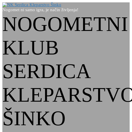
Nogomet ni samo igra, je način življenja!
NOGOMETNI
KLUB
SERDICA
KLEPARSTV
ŠINKO