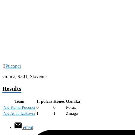
Puconci
Gorica, 9201, Slovenija
Results
Team
1. polčas
Konec
Oznaka
NK Kema Puconci
0
0
Poraz
NK Aqua Ižakovci
1
1
Zmaga
email