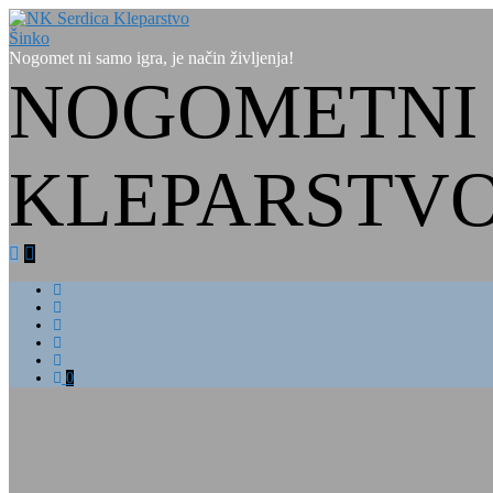
Nogomet ni samo igra, je način življenja!
NOGOMETNI 
KLEPARSTVO
0