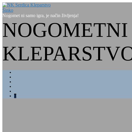
Nogomet ni samo igra, je način življenja!
NOGOMETNI 
KLEPARSTVO
0