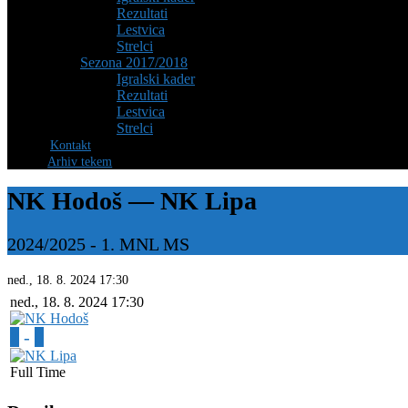
Rezultati
Lestvica
Strelci
Sezona 2017/2018
Igralski kader
Rezultati
Lestvica
Strelci
Kontakt
Arhiv tekem
NK Hodoš — NK Lipa
2024/2025
-
1. MNL MS
ned., 18. 8. 2024
17:30
ned., 18. 8. 2024
17:30
2
-
0
Full Time