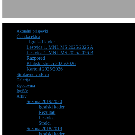
Zadnje
novice
Aktualni prispevki
Članska ekipa
Igralski kader
Lestvica 1. MNL MS 2025/2026 A
Lestvica 1. MNL MS 2025/2026 B
Razpored
Klubski strelci 2025/2026
Kartoni 2025/2026
Strokovno vodstvo
Galerija
Zgodovina
Igrišče
Arhiv
Sezona 2019/2020
Igralski kader
Rezultati
Lestvica
Strelci
Sezona 2018/2019
Igralski kader