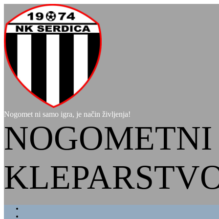
Nogomet ni samo igra, je način življenja!
NOGOMETNI 
KLEPARSTVO