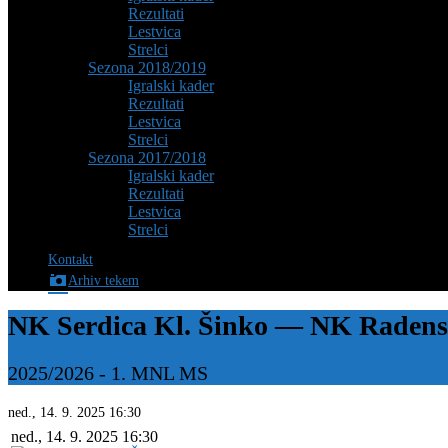
Rezultati
Lestvica
Strelci
Sezona 2018/2019
Igralski kader
Rezultati
Lestvica
Strelci
Sezona 2017/2018
Igralski kader
Rezultati
Lestvica
Strelci
Kontakt
Arhiv tekem
NK Serdica Kl. Šinko — NK Radens
2025/2026
-
1. MNL MS
ned., 14. 9. 2025
16:30
ned., 14. 9. 2025
16:30