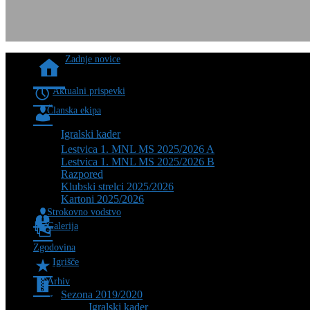
Zadnje novice
Aktualni prispevki
Članska ekipa
Igralski kader
Lestvica 1. MNL MS 2025/2026 A
Lestvica 1. MNL MS 2025/2026 B
Razpored
Klubski strelci 2025/2026
Kartoni 2025/2026
Strokovno vodstvo
Galerija
Zgodovina
Igrišče
Arhiv
Sezona 2019/2020
Igralski kader