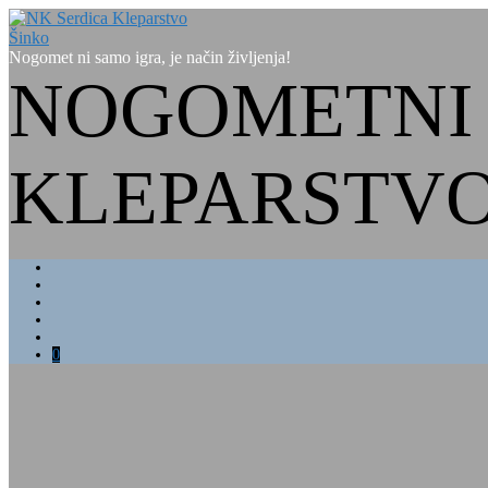
Nogomet ni samo igra, je način življenja!
NOGOMETNI 
KLEPARSTVO
0