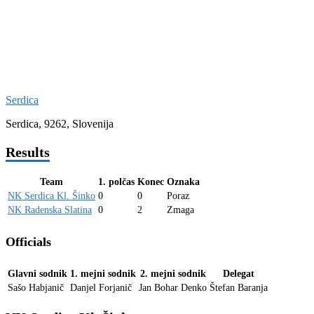
Serdica
Serdica, 9262, Slovenija
Results
Team
1. polčas
Konec
Oznaka
NK Serdica Kl. Šinko
0
0
Poraz
NK Radenska Slatina
0
2
Zmaga
Officials
Glavni sodnik
1. mejni sodnik
2. mejni sodnik
Delegat
Sašo Habjanič
Danjel Forjanič
Jan Bohar Denko
Štefan Baranja