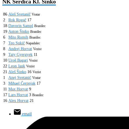
NK Serdica Kl. Šinko
86
Aleš Svetanič
Vratar
2
Rok Rogač
17
18
Davorin Sampl
Branilec
19
Anton Šinko
Branilec
6
Mito Romih
Branilec
7
Teo Sukič
Napadalec
8
Andrej Horvat
Vezist
9
Taiy Gyergyek
11
10
Uroš Bagari
Vezist
22
Leon Jauk
Vezist
21
Aleš Šinko
16
Vezist
1
Anej Svetanič
Vratar
3
Mihael Čerpnjak
17
11
Max Horvat
9
17
Lars Horvat
3
Branilec
16
Alex Horvat
21
email